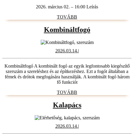
2026. március 02. – 16:00 Leírás
TOVÁBB
TOVÁBB
Kombináltfog
Kombináltfogó
2026.03.14.
2026.03.14.
|
Kombináltfogó A kombinált fogó az egyik legfontosabb kiegészítő
szerszám a szereléshez és az építkezéshez. Ezt a fogót általában a
fémek és drótok megfogására használják. A kombinált fogó három
fő funkciót
TOVÁBB
TOVÁBB
Kalapács
Kalapács
2026.03.14.
2026.03.14.
|