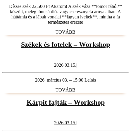
Díszes szék 22,500 Ft Akarom! A szék váza **tömör fából**
készült, meleg tónusú dió- vagy cseresznyefa árnyalatban. A
háttámla és a lábak vonalai **lágyan íveltek**, mintha a fa
természetes erezete
TOVÁBB
TOVÁBB
Székek
Székek és fotelek – Workshop
és
fotelek
2026.03.15.
2026.03.15.
|
–
Works
2026. március 03. – 15:00 Leírás
TOVÁBB
TOVÁBB
Kárpit
Kárpit fajták – Workshop
fajták
–
2026.03.15.
2026.03.15.
|
Worksh