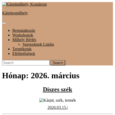
Skip
to
Kárpitosműhely
content
Open
Button
Bemutatkozás
Workshopok
Műhely Bérlés
Szerszámok Listája
Termékeink
Elérhetőségek
Close
Search
Button
for:
Hónap:
2026. március
Díszes
Díszes szék
szék
2026.03.15.
2026.03.15.
|