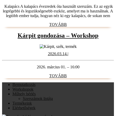
Kalapács A kalapács évezredek óta használt szerszám. Ez az egyik
legrégebbi és legszükségesebb eszköz, amelyet ma is használnak. A
legtöbb ember tudja, hogyan néz ki egy kalapács, de sokan nem
TOVÁBB
TOVÁBB
Kárpi
Kárpit gondozása – Workshop
gondo
–
2026.03.14.
2026.03.14.
|
Works
2026. március 01. – 16:00
TOVÁBB
TOVÁBB
Bemutatkozás
Workshopok
Műhely bérlés
Szerszámok listája
Termékeink
Elérhetőségek