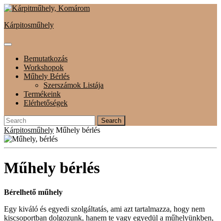
Skip
to
Kárpitosműhely
content
Open
Button
Bemutatkozás
Workshopok
Műhely Bérlés
Szerszámok Listája
Termékeink
Elérhetőségek
Close
Search
Button
for:
Kárpitosműhely
Műhely bérlés
Műhely bérlés
Bérelhető műhely
Egy kiváló és egyedi szolgáltatás, ami azt tartalmazza, hogy nem
kiscsoportban dolgozunk, hanem te vagy egyedül a műhelyünkben,