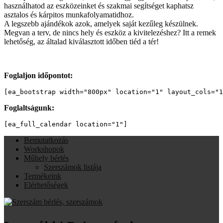
használhatod az eszközeinket és szakmai segítséget kaphatsz
asztalos és kárpitos munkafolyamatidhoz.
A legszebb ajándékok azok, amelyek saját kezűleg készülnek.
Megvan a terv, de nincs hely és eszköz a kivitelezéshez? Itt a remek
lehetőség, az általad kiválasztott időben tiéd a tér!
Foglaljon időpontot:
[ea_bootstrap width="800px" location="1" layout_cols="1
Foglaltságunk:
[ea_full_calendar location="1"]
Bemutatkozás
Workshopok
Műhely bérlés
Szerszámok listája
Termékeink
Elérhetőségek