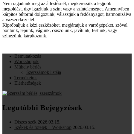
Nem ragadunk meg az átfestésnél, megkeressük a legjobb
megoldást, úgy igazítjuk a színt vagy a színtelenséget. Amennyiben
kárpitos bútorral dolgozunk, választjuk a fedőanyagot, harmonizálva
a vázszerkezettel.
Kipróbáljuk a kézi eszközöket, megjáratjuk a varrógépeket, szóval
bontunk, tépünk, vágunk, csiszolunk, javítunk, festünk, vagy
színezünk, kárpitozunk.
Bemutatkozás
Workshopok
Műhely bérlés
Szerszámok listája
Termékeink
Elérhetőségek
Legutóbbi Bejegyzések
Díszes szék
2026.03.15.
Székek és fotelek – Workshop
2026.03.15.