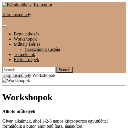
Skip
to
Kárpitosműhely
content
Open
Button
Bemutatkozás
Workshopok
Műhely Bérlés
Szerszámok Listája
Termékeink
Elérhetőségek
Close
Search
Button
for:
Kárpitosműhely
Workshopok
Workshopok
Alkotó műhelyek
Olyan alkalmak, ahol 1-2-3 napos kiscsoportos együttléttel
formálódik a bútor, amit felújítasz, átalakítod.