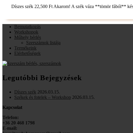
Díszes szék 22,500 Ft Akarom! A szék váza **tömör fából** készü
Bemutatkozás
Workshopok
Műhely bérlés
Szerszámok listája
Termékeink
Elérhetőségek
Legutóbbi Bejegyzések
Díszes szék
2026.03.15.
Székek és fotelek – Workshop
2026.03.15.
Kapcsolat
Telefon:
+36 20 468 1798
E-mail: