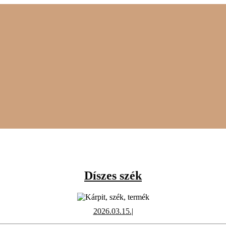
Díszes
Díszes szék
szék
2026.03.15.
2026.03.15.
|