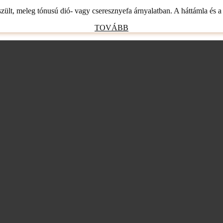
lt, meleg tónusú dió- vagy cseresznyefa árnyalatban. A háttámla és a l
TOVÁBB
TOVÁBB