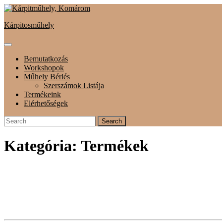
Skip
to
Kárpitosműhely
content
Open
Button
Bemutatkozás
Workshopok
Műhely Bérlés
Szerszámok Listája
Termékeink
Elérhetőségek
Close
Search
Button
for:
Kategória:
Termékek